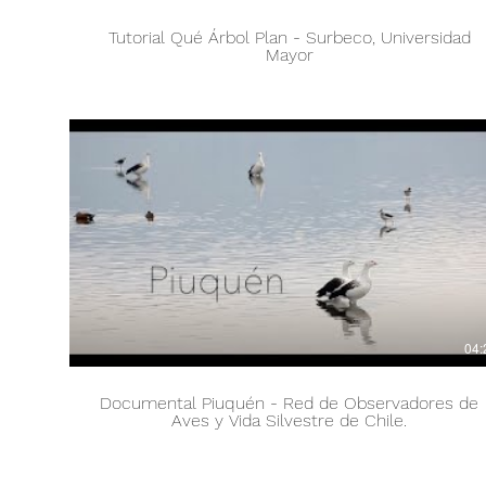
Tutorial Qué Árbol Plan - Surbeco, Universidad
Mayor
04:
Documental Piuquén - Red de Observadores de
Aves y Vida Silvestre de Chile.