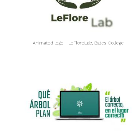
00:
Animated logo - LeFloreLab, Bates College.
01: